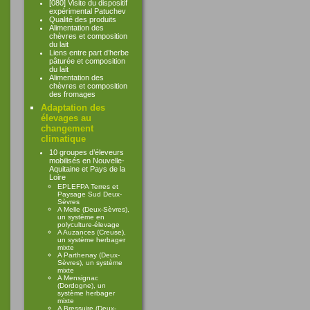
[080] Visite du dispositif
expérimental Patuchev
Qualité des produits
Alimentation des
chèvres et composition
du lait
Liens entre part d’herbe
pâturée et composition
du lait
Alimentation des
chèvres et composition
des fromages
Adaptation des
élevages au
changement
climatique
10 groupes d’éleveurs
mobilisés en Nouvelle-
Aquitaine et Pays de la
Loire
EPLEFPA Terres et
Paysage Sud Deux-
Sèvres
A Melle (Deux-Sèvres),
un système en
polyculture-élevage
A Auzances (Creuse),
un système herbager
mixte
A Parthenay (Deux-
Sèvres), un système
mixte
A Mensignac
(Dordogne), un
système herbager
mixte
A Bressuire (Deux-