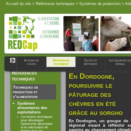
Accueil du site
>
Références techniques
>
Systèmes de production
>
Ada
Actions en
Références
Outils et
Les éleveurs du
cours
techniques
méthodes
réseau
Références
En Dordogne,
techniques
poursuivre le
Techniques de
production et
pâturage des
d’alimentation
chèvres en été
Systèmes
alimentaires des
grâce au sorgho
exploitations
Les leviers techniques
pour développer
En Dordogne, un groupe de 7 
l’autonomie alimentaire
régional visant à réfléchir 
et la valorisation de
caprins au changement climati
l’herbe dans les