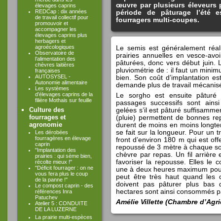
œuvre par plusieurs éleveurs 
élevages caprins
REDCap : dix années
période de pâturage l’été e
de travail collectif pour
fourragers multi-coupes.
promouvoir et
accompagner les
élevages caprins plus
herbagers et
agroécologiques
Le semis est généralement réal
Observatoire de
prairies annuelles en vesce-avoi
l’alimentation des
pâturées, donc vers début juin. L
chèvres laitières
pluviométrie de : il faut un mini
françaises
AUTOSYSEL -
bien. Son coût d’implantation est
Autonomie alimentaire
demande plus de travail mécanis
Les systèmes
d’élevages caprins de la
Le sorgho est ensuite pâturé à
filière Mothais sur feuille
passages successifs sont ainsi
Culture des
gelées s’il est pâturé suffisamme
fourrages et
(pluie) permettent de bonnes re
agronomie
durent de moins en moins longte
se fait sur la longueur. Pour un 
Les dérobées
fourragères en élevage
front d’environ 180 m qui est off
caprin
repoussé de 3 mètre à chaque sort
"Implantation des
chèvre par repas. Un fil arrière
prairies : qui sème bien,
favoriser la repousse. Elles le 
récolte mieux !"
"Déficit fourrager : on ne
une à deux heures maximum pour 
vous fera plus le coup
peut être très haut quand les 
de la panne !"
doivent pas pâturer plus bas
Le compost caprin - des
hectares sont ainsi consommés p
références Inra
Patuchev
Amélie Villette (Chambre d’Agr
Atelier 5 : CONDUITE
DE LA LUZERNE
La prairie multi-espèces