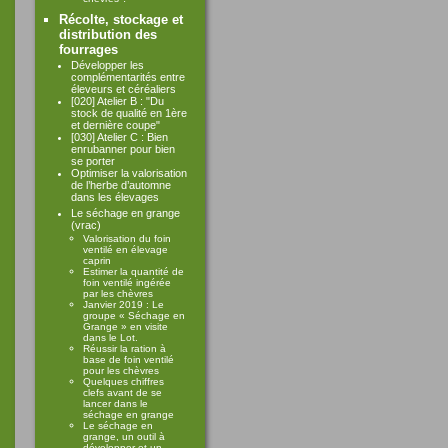
Récolte, stockage et
distribution des
fourrages
Développer les
complémentarités entre
éleveurs et céréaliers
[020] Atelier B : "Du
stock de qualité en 1ère
et dernière coupe"
[030] Atelier C : Bien
enrubanner pour bien
se porter
Optimiser la valorisation
de l’herbe d’automne
dans les élevages
Le séchage en grange
(vrac)
Valorisation du foin
ventilé en élevage
caprin
Estimer la quantité de
foin ventilé ingérée
par les chèvres
Janvier 2019 : Le
groupe « Séchage en
Grange » en visite
dans le Lot.
Réussir la ration à
base de foin ventilé
pour les chèvres
Quelques chiffres
clefs avant de se
lancer dans le
séchage en grange
Le séchage en
grange, un outil à
développer et un