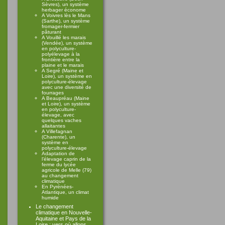
Sèvres), un système
herbager économe
A Voivres lès le Mans
(Sarthe), un système
fromager-fermier
pâturant
A Vouillé les marais
(Vendée), un système
en polyculture-
polyélevage à la
frontière entre la
plaine et le marais
A Segré (Maine et
Loire), un système en
polyculture-élevage
avec une diversité de
fourrages
A Beaupréau (Maine
et Loire), un système
en polyculture-
élevage, avec
quelques vaches
allaitantes
A Villefagnan
(Charente), un
système en
polyculture-élevage
Adaptation de
l’élevage caprin de la
ferme du lycée
agricole de Melle (79)
au changement
climatique
En Pyrénées-
Atlantique, un climat
humide
Le changement
climatique en Nouvelle-
Aquitaine et Pays de la
Loire : vers où allons