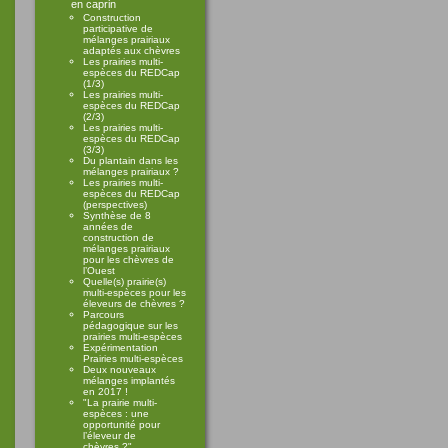
en caprin
Construction
participative de
mélanges prairiaux
adaptés aux chèvres
Les prairies multi-
espèces du REDCap
(1/3)
Les prairies multi-
espèces du REDCap
(2/3)
Les prairies multi-
espèces du REDCap
(3/3)
Du plantain dans les
mélanges prairiaux ?
Les prairies multi-
espèces du REDCap
(perspectives)
Synthèse de 8
années de
construction de
mélanges prairiaux
pour les chèvres de
l’Ouest
Quelle(s) prairie(s)
multi-espèces pour les
éleveurs de chèvres ?
Parcours
pédagogique sur les
prairies multi-espèces
Expérimentation
Prairies multi-espèces
Deux nouveaux
mélanges implantés
en 2017 !
"La prairie multi-
espèces : une
opportunité pour
l’éleveur de
chèvres ?"