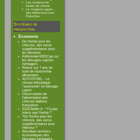
Les compost de
fumier de chèvre
Le compost caprin -
des références Inra
Patuchev
Systèmes de
production
Economie
De l’herbe pour les
chèvres, des euros
supplémentaires pour
les éleveurs
Référentiel REDCap sur
les élevages caprins
herbagers
Retour sur 7 ans de
suivi de l’autonomie
alimentaire
AUTOSYSEL - Le
réseau thématique
"autonomie" en élevage
caprin
Observatoire de
l’alimentation des
chèvres laitières
françaises
[010] Atelier A : "Y’a pas
mieux que l’herbe !"
"De l’herbe pour les
chèvres, des euros
supplémentaires pour
l’éleveur !"
Résultats technico-
économiques des
élevages herbagers