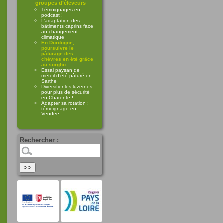
groupes d’éleveurs
Témoignages en
podcast !
L’adaptation des
bâtiments caprins face
au changement
climatique
En Dordogne,
poursuivre le
pâturage des
chèvres en été grâce
au sorgho
Essai paysan de
méteil d’été pâturé en
Sarthe
Diversifier les luzernes
pour plus de sécurité
en Charente !
Adapter sa rotation :
témoignage en
Vendée
Rechercher :