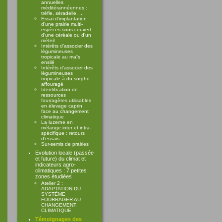
annuelles
méditérannéennes :
trèfle, séradelle, ...
Essai d’implantation
d’une prairie multi-
espèces sous-couvert
d’une céréale ou d’un
méteil
Intérêts d’associer des
légumineuses
tropicale au maïs
ensilé
Intérêts d’associer des
légumineuses
tropicale à du sorgho
affouragé
Identification de
ressources
fourragères utilisables
en élevage caprin
face au changement
climatique
La luzerne en
mélange inter et intra-
spécifique : retours
d’essais
Sur-semis de prairies
Evolution locale (passée
et future) du climat et
indicateurs agro-
climatiques : 7 petites
zones étudiées
Atelier 2 :
ADAPTATION DU
SYSTÈME
FOURRAGER AU
CHANGEMENT
CLIMATIQUE
Témoignages des