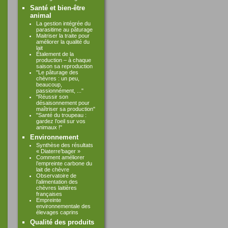
Santé et bien-être
animal
La gestion intégrée du
parasitime au pâturage
Maitriser la traite pour
améliorer la qualité du
lait
Étalement de la
production – à chaque
saison sa reproduction
"Le pâturage des
chèvres : un peu,
beaucoup,
passionnément, ..."
"Réussir son
désaisonnement pour
maîtriser sa production"
"Santé du troupeau :
gardez l’oeil sur vos
animaux !"
Environnement
Synthèse des résultats
« Diaterre’bager »
Comment améliorer
l’empreinte carbone du
lait de chèvre
Observatoire de
l’alimentation des
chèvres laitières
françaises
Empreinte
environnementale des
élevages caprins
Qualité des produits