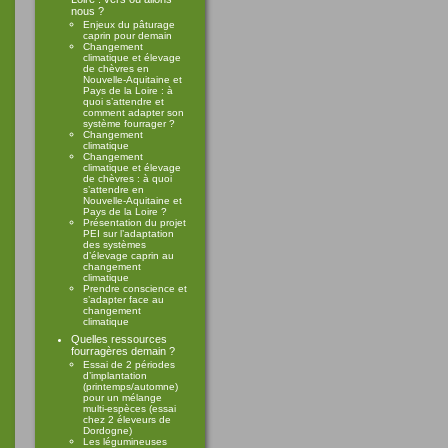
nous ?
Enjeux du pâturage
caprin pour demain
Changement
climatique et élevage
de chèvres en
Nouvelle-Aquitaine et
Pays de la Loire : à
quoi s’attendre et
comment adapter son
système fourrager ?
Changement
climatique
Changement
climatique et élevage
de chèvres : à quoi
s’attendre en
Nouvelle-Aquitaine et
Pays de la Loire ?
Présentation du projet
PEI sur l’adaptation
des systèmes
d’élevage caprin au
changement
climatique
Prendre conscience et
s’adapter face au
changement
climatique
Quelles ressources
fourragères demain ?
Essai de 2 périodes
d’implantation
(printemps/automne)
pour un mélange
multi-espèces (essai
chez 2 éleveurs de
Dordogne)
Les légumineuses