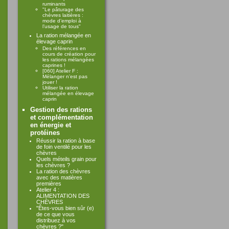
ruminants
"Le pâturage des
chèvres laitières :
mode d’emploi à
l’usage de tous"
La ration mélangée en
élevage caprin
Des références en
cours de création pour
les rations mélangées
caprines !
[060] Atelier F :
Mélanger n’est pas
jouer !
Utiliser la ration
mélangée en élevage
caprin
Gestion des rations
et complémentation
en énergie et
protéines
Réussir la ration à base
de foin ventilé pour les
chèvres
Quels méteils grain pour
les chèvres ?
La ration des chèvres
avec des matières
premières
Atelier 4 :
ALIMENTATION DES
CHÈVRES
"Êtes-vous bien sûr (e)
de ce que vous
distribuez à vos
chèvres ?"