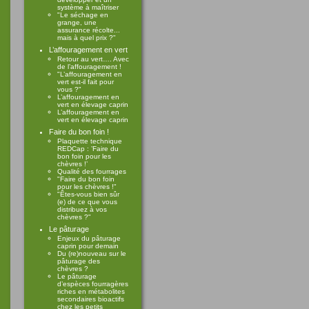
système à maîtriser
"Le séchage en
grange, une
assurance récolte...
mais à quel prix ?"
L’affouragement en vert
Retour au vert…. Avec
de l’affouragement !
"L’affouragement en
vert est-il fait pour
vous ?"
L’affouragement en
vert en élevage caprin
L’affouragement en
vert en élevage caprin
Faire du bon foin !
Plaquette technique
REDCap : ’Faire du
bon foin pour les
chèvres !’
Qualité des fourrages
"Faire du bon foin
pour les chèvres !"
"Êtes-vous bien sûr
(e) de ce que vous
distribuez à vos
chèvres ?"
Le pâturage
Enjeux du pâturage
caprin pour demain
Du (re)nouveau sur le
pâturage des
chèvres ?
Le pâturage
d’espèces fourragères
riches en métabolites
secondaires bioactifs
chez les petits