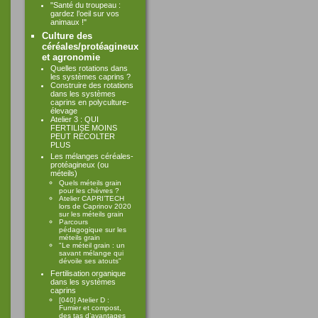
"Santé du troupeau :
gardez l’oeil sur vos
animaux !"
Culture des
céréales/protéagineux
et agronomie
Quelles rotations dans
les systèmes caprins ?
Construire des rotations
dans les systèmes
caprins en polyculture-
élevage
Atelier 3 : QUI
FERTILISE MOINS
PEUT RÉCOLTER
PLUS
Les mélanges céréales-
protéagineux (ou
méteils)
Quels méteils grain
pour les chèvres ?
Atelier CAPRI’TECH
lors de Caprinov 2020
sur les méteils grain
Parcours
pédagogique sur les
méteils grain
"Le méteil grain : un
savant mélange qui
dévoile ses atouts"
Fertilisation organique
dans les systèmes
caprins
[040] Atelier D :
Fumier et compost,
des tas d’avantages