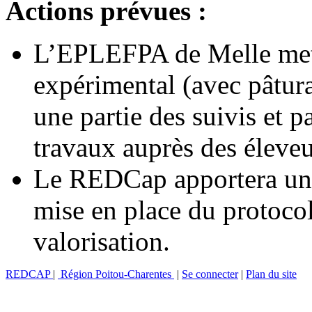
Actions prévues :
L’EPLEFPA de Melle mett
expérimental (avec pâtura
une partie des suivis et pa
travaux auprès des éleveu
Le REDCap apportera un 
mise en place du protocole
valorisation.
REDCAP
|
Région Poitou-Charentes
|
Se connecter
|
Plan du site